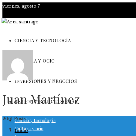
viernes, agosto 7
CIENCIA Y TECNOLOGÍA
CULTURA Y OCIO
INVERSIONES Y NEGOCIOS
Juan Martínez
RESPONSABILIDAD SOCIAL
2061 Posts
Ciencia y tecnología
Cultura y ocio
Inicio