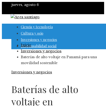
jueves, agosto 6
Ciencia y tecnología
Cultura y ocio
Inversiones y negocios
Inicio
Responsabilidad social
Inversiones y negocios
Baterías de alto voltaje en Panamá para una
movilidad sostenible
Inversiones y negocios
Baterías de alto
voltaje en