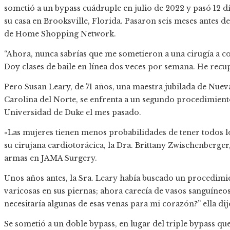
sometió a un bypass cuádruple en julio de 2022 y pasó 12 dí
su casa en Brooksville, Florida. Pasaron seis meses antes de
de Home Shopping Network.
“Ahora, nunca sabrías que me sometieron a una cirugía a cor
Doy clases de baile en línea dos veces por semana. He recu
Pero Susan Leary, de 71 años, una maestra jubilada de Nue
Carolina del Norte, se enfrenta a un segundo procedimiento
Universidad de Duke el mes pasado.
«Las mujeres tienen menos probabilidades de tener todos lo
su cirujana cardiotorácica, la Dra. Brittany Zwischenberger,
armas en JAMA Surgery.
Unos años antes, la Sra. Leary había buscado un procedimi
varicosas en sus piernas; ahora carecía de vasos sanguíneos
necesitaría algunas de esas venas para mi corazón?” ella dij
Se sometió a un doble bypass, en lugar del triple bypass qu