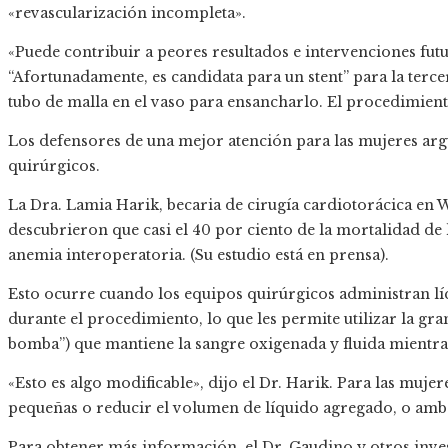
«revascularización incompleta».
«Puede contribuir a peores resultados e intervenciones futu
“Afortunadamente, es candidata para un stent” para la terce
tubo de malla en el vaso para ensancharlo. El procedimient
Los defensores de una mejor atención para las mujeres ar
quirúrgicos.
La Dra. Lamia Harik, becaria de cirugía cardiotorácica en W
descubrieron que casi el 40 por ciento de la mortalidad de 
anemia interoperatoria. (Su estudio está en prensa).
Esto ocurre cuando los equipos quirúrgicos administran líq
durante el procedimiento, lo que les permite utilizar la g
bomba”) que mantiene la sangre oxigenada y fluida mientras 
«Esto es algo modificable», dijo el Dr. Harik. Para las muj
pequeñas o reducir el volumen de líquido agregado, o amb
Para obtener más información, el Dr. Gaudino y otros inve