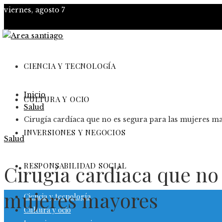
viernes, agosto 7
CIENCIA Y TECNOLOGÍA
Inicio
CULTURA Y OCIO
Salud
Cirugía cardíaca que no es segura para las mujeres m
INVERSIONES Y NEGOCIOS
Salud
RESPONSABILIDAD SOCIAL
Cirugía cardíaca que no 
mujeres mayores
Ciencia y tecnología
Cultura y ocio