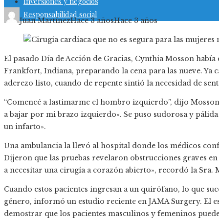
Inversiones y negocios
Responsabilidad social
Juan Martínez
Hace 3 años
Hace 3 años
El pasado Día de Acción de Gracias, Cynthia Mosson había e
Frankfort, Indiana, preparando la cena para las nueve. Ya c
aderezo listo, cuando de repente sintió la necesidad de sent
“Comencé a lastimarme el hombro izquierdo”, dijo Mosson,
a bajar por mi brazo izquierdo». Se puso sudorosa y pálida 
un infarto».
Una ambulancia la llevó al hospital donde los médicos conf
Dijeron que las pruebas revelaron obstrucciones graves en t
a necesitar una cirugía a corazón abierto», recordó la Sra.
Cuando estos pacientes ingresan a un quirófano, lo que su
género, informó un estudio reciente en JAMA Surgery. El es
demostrar que los pacientes masculinos y femeninos puede