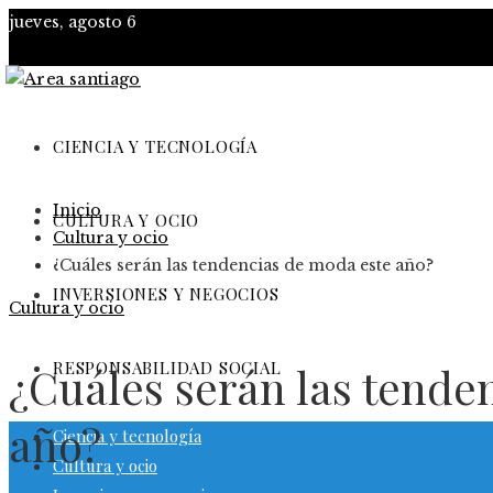
jueves, agosto 6
CIENCIA Y TECNOLOGÍA
Inicio
CULTURA Y OCIO
Cultura y ocio
¿Cuáles serán las tendencias de moda este año?
INVERSIONES Y NEGOCIOS
Cultura y ocio
RESPONSABILIDAD SOCIAL
¿Cuáles serán las tende
año?
Ciencia y tecnología
Cultura y ocio