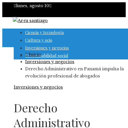
lunes, agosto 10
Ciencia y tecnología
Cultura y ocio
Inversiones y negocios
Inicio
Responsabilidad social
Inversiones y negocios
Derecho Administrativo en Panamá impulsa la
evolución profesional de abogados
Inversiones y negocios
Derecho
Administrativo