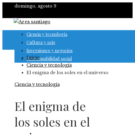
domingo, agosto 9
Ciencia y tecnología
Cultura y ocio
Inversiones y negocios
Inicio
Responsabilidad social
Ciencia y tecnología
El enigma de los soles en el universo
Ciencia y tecnología
El enigma de
los soles en el