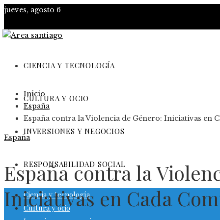
jueves, agosto 6
CIENCIA Y TECNOLOGÍA
Inicio
CULTURA Y OCIO
España
España contra la Violencia de Género: Iniciativas e
INVERSIONES Y NEGOCIOS
España
RESPONSABILIDAD SOCIAL
España contra la Violen
Iniciativas en Cada Co
Ciencia y tecnología
Cultura y ocio