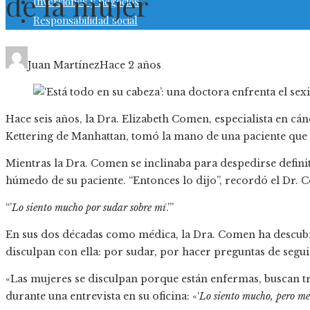
de la mujer
Inversiones y negocios
Responsabilidad social
Juan Martínez
Hace 2 años
Hace seis años, la Dra. Elizabeth Comen, especialista en 
Kettering de Manhattan, tomó la mano de una paciente que 
Mientras la Dra. Comen se inclinaba para despedirse definit
húmedo de su paciente. “Entonces lo dijo”, recordó el Dr. 
“’
Lo siento mucho por sudar sobre mí
.’”
En sus dos décadas como médica, la Dra. Comen ha descubi
disculpan con ella: por sudar, por hacer preguntas de segui
«Las mujeres se disculpan porque están enfermas, buscan t
durante una entrevista en su oficina: «‘
Lo siento mucho, pero me 