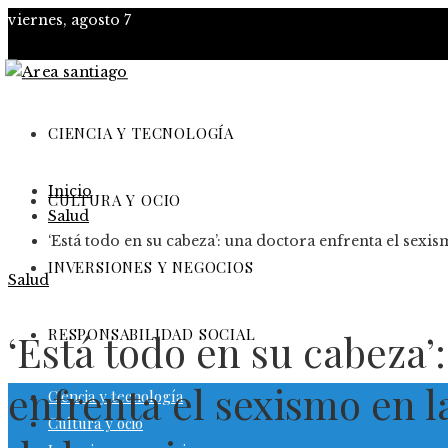
viernes, agosto 7
CIENCIA Y TECNOLOGÍA
Inicio
CULTURA Y OCIO
Salud
‘Está todo en su cabeza’: una doctora enfrenta el sexi
INVERSIONES Y NEGOCIOS
Salud
RESPONSABILIDAD SOCIAL
‘Está todo en su cabeza’
enfrenta el sexismo en 
Ciencia y tecnología
Cultura y ocio