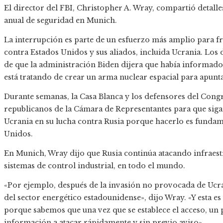
El director del FBI, Christopher A. Wray, compartió detall
anual de seguridad en Munich.
La interrupción es parte de un esfuerzo más amplio para fr
contra Estados Unidos y sus aliados, incluida Ucrania. Los 
de que la administración Biden dijera que había informado
está tratando de crear un arma nuclear espacial para apuntar
Durante semanas, la Casa Blanca y los defensores del Congr
republicanos de la Cámara de Representantes para que siga
Ucrania en su lucha contra Rusia porque hacerlo es fundam
Unidos.
En Munich, Wray dijo que Rusia continúa atacando infraest
sistemas de control industrial, en todo el mundo.
«Por ejemplo, después de la invasión no provocada de Ucra
del sector energético estadounidense», dijo Wray. «Y esta 
porque sabemos que una vez que se establece el acceso, un 
información a atacar rápidamente y sin previo aviso».