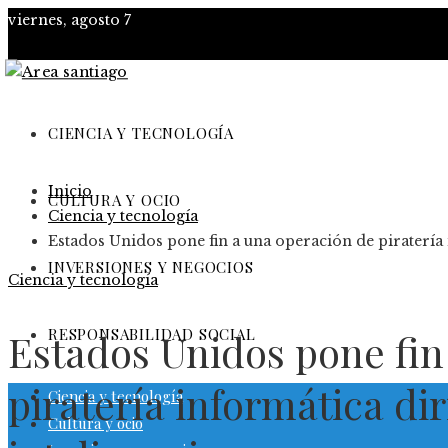
viernes, agosto 7
CIENCIA Y TECNOLOGÍA
Inicio
CULTURA Y OCIO
Ciencia y tecnología
Estados Unidos pone fin a una operación de piratería 
INVERSIONES Y NEGOCIOS
Ciencia y tecnología
RESPONSABILIDAD SOCIAL
Estados Unidos pone fin
piratería informática dir
Ciencia y tecnología
Cultura y ocio