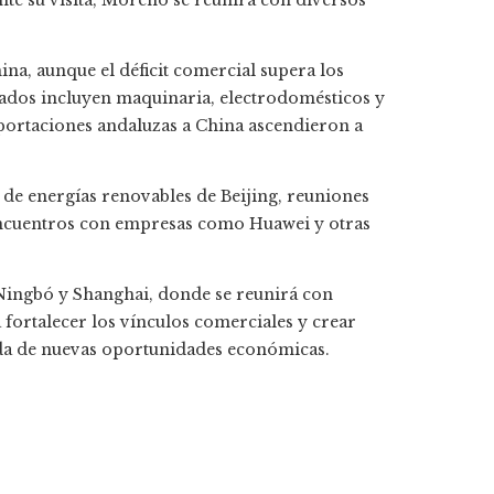
te su visita, Moreno se reunirá con diversos
na, aunque el déficit comercial supera los
tados incluyen maquinaria, electrodomésticos y
exportaciones andaluzas a China ascendieron a
o de energías renovables de Beijing, reuniones
encuentros con empresas como Huawei y otras
 Ningbó y Shanghai, donde se reunirá con
 fortalecer los vínculos comerciales y crear
ueda de nuevas oportunidades económicas.