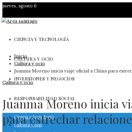
jueves, agosto 6
CIENCIA Y TECNOLOGÍA
Inicio
CULTURA Y OCIO
Cultura y ocio
Juanma Moreno inicia viaje oficial a China para estre
INVERSIONES Y NEGOCIOS
Cultura y ocio
RESPONSABILIDAD SOCIAL
Juanma Moreno inicia via
para estrechar relacion
Ciencia y tecnología
Cultura y ocio