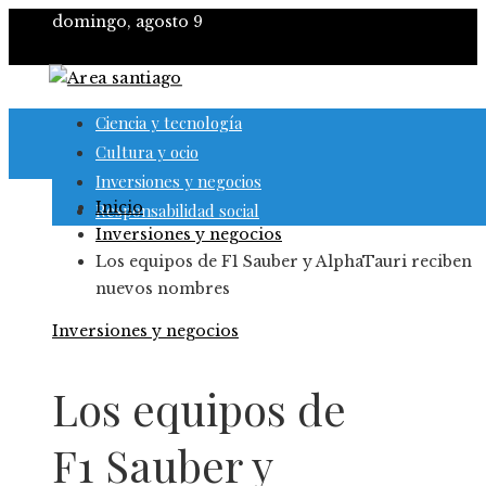
domingo, agosto 9
Ciencia y tecnología
Cultura y ocio
Inversiones y negocios
Inicio
Responsabilidad social
Inversiones y negocios
Los equipos de F1 Sauber y AlphaTauri reciben
nuevos nombres
Inversiones y negocios
Los equipos de
F1 Sauber y