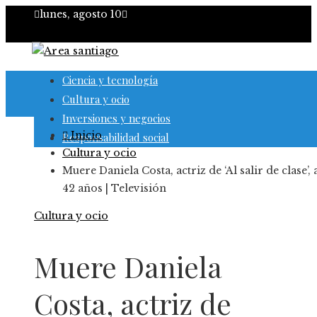
lunes, agosto 10
Ciencia y tecnología
Cultura y ocio
Inversiones y negocios
Inicio
Responsabilidad social
Cultura y ocio
Muere Daniela Costa, actriz de ‘Al salir de clase’, 
42 años | Televisión
Cultura y ocio
Muere Daniela
Costa, actriz de