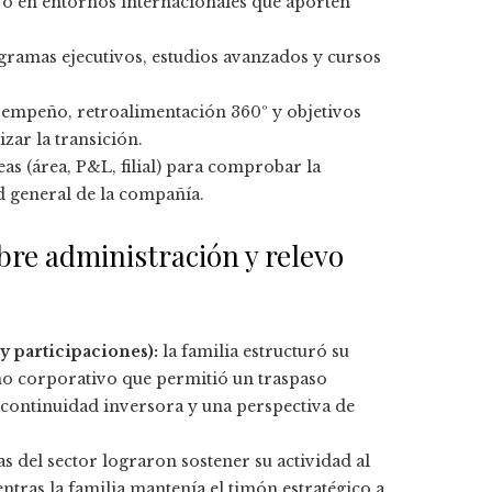
 o en entornos internacionales que aporten
gramas ejecutivos, estudios avanzados y cursos
sempeño, retroalimentación 360º y objetivos
zar la transición.
as (área, P&L, filial) para comprobar la
ad general de la compañía.
bre administración y relevo
 participaciones):
la familia estructuró su
o corporativo que permitió un traspaso
continuidad inversora y una perspectiva de
 del sector lograron sostener su actividad al
entras la familia mantenía el timón estratégico a