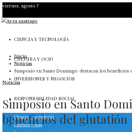
viernes, agosto 7
CIENCIA Y TECNOLOGÍA
Inicio
CULTURA Y OCIO
Noticias
Simposio en Santo Domingo: destacan los beneficios d
INVERSIONES Y NEGOCIOS
Noticias
RESPONSABILIDAD SOCIAL
Simposio en Santo Domi
beneficios del glutatión
Ciencia y tecnología
Cultura y ocio