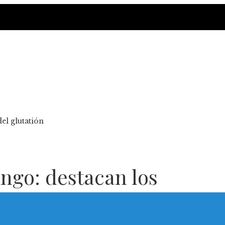
el glutatión
ngo: destacan los